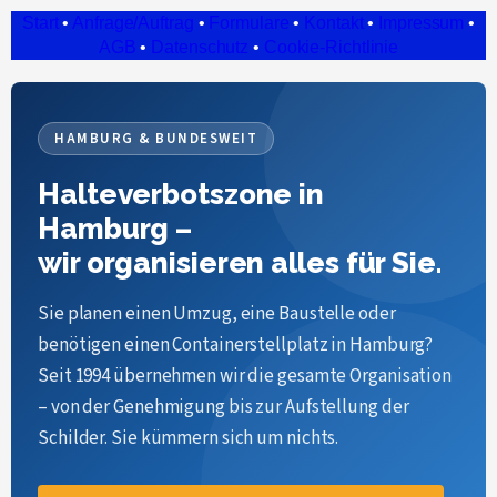
Start
•
Anfrage/Auftrag
•
Formulare
•
Kontakt
•
Impressum
•
AGB
•
Datenschutz
•
Cookie-Richtlinie
HAMBURG & BUNDESWEIT
Halteverbotszone in
Hamburg –
wir organisieren alles für Sie.
Sie planen einen Umzug, eine Baustelle oder
benötigen einen Containerstellplatz in Hamburg?
Seit 1994 übernehmen wir die gesamte Organisation
– von der Genehmigung bis zur Aufstellung der
Schilder. Sie kümmern sich um nichts.