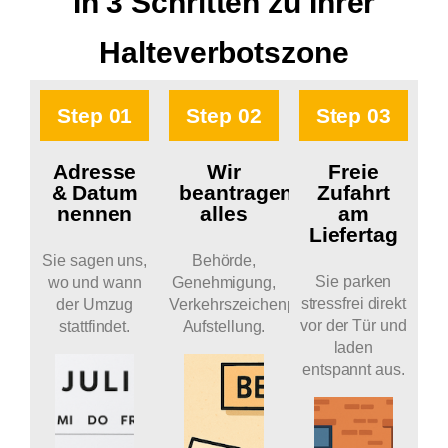
In 3 Schritten zu Ihrer
Halteverbotszone
Step 01
Step 02
Step 03
Adresse
Wir
Freie
& Datum
beantragen
Zufahrt
nennen
alles
am
Liefertag
Sie sagen uns,
Behörde,
Sie parken
wo und wann
Genehmigung,
stressfrei direkt
der Umzug
Verkehrszeichenplan,
vor der Tür und
stattfindet.
Aufstellung.
laden
entspannt aus.