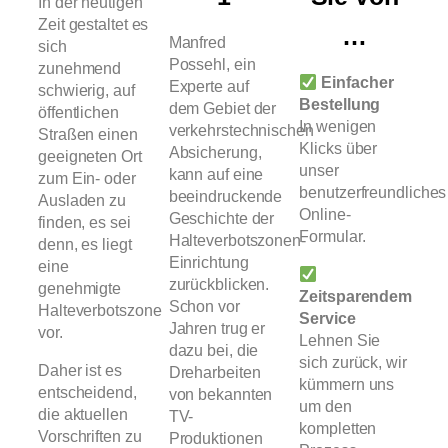
In der heutigen
Zeit gestaltet es
…
Manfred
sich
Possehl, ein
zunehmend
Einfacher
Experte auf
schwierig, auf
Bestellung
dem Gebiet der
öffentlichen
In wenigen
verkehrstechnischen
Straßen einen
Klicks über
Absicherung,
geeigneten Ort
unser
kann auf eine
zum Ein- oder
benutzerfreundliches
beeindruckende
Ausladen zu
Online-
Geschichte der
finden, es sei
Formular.
Halteverbotszonen-
denn, es liegt
Einrichtung
eine
zurückblicken.
genehmigte
Zeitsparendem
Schon vor
Halteverbotszone
Service
Jahren trug er
vor.
Lehnen Sie
dazu bei, die
sich zurück, wir
Daher ist es
Dreharbeiten
kümmern uns
entscheidend,
von bekannten
um den
die aktuellen
TV-
kompletten
Vorschriften zu
Produktionen