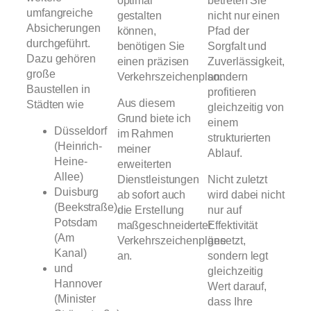
optimal
betreten Sie
umfangreiche
gestalten
nicht nur einen
Absicherungen
können,
Pfad der
durchgeführt.
benötigen Sie
Sorgfalt und
Dazu gehören
einen präzisen
Zuverlässigkeit,
große
Verkehrszeichenplan.
sondern
Baustellen in
profitieren
Aus diesem
Städten wie
gleichzeitig von
Grund biete ich
einem
Düsseldorf
im Rahmen
strukturierten
(Heinrich-
meiner
Ablauf.
Heine-
erweiterten
Allee)
Dienstleistungen
Nicht zuletzt
Duisburg
ab sofort auch
wird dabei nicht
(Beekstraße),
die Erstellung
nur auf
Potsdam
maßgeschneiderter
Effektivität
(Am
Verkehrszeichenpläne
gesetzt,
Kanal)
an.
sondern legt
und
gleichzeitig
Hannover
Wert darauf,
(Minister
dass Ihre