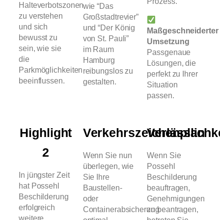
Prozess.
Halteverbotszonen
wie “Das
zu verstehen
Großstadtrevier”
und sich
und “Der König
Maßgeschneiderter
bewusst zu
von St. Pauli”
Umsetzung
sein, wie sie
im Raum
Passgenaue
die
Hamburg
Lösungen, die
Parkmöglichkeiten
reibungslos zu
perfekt zu Ihrer
beeinflussen.
gestalten.
Situation
passen.
Highlight
Verkehrszeichenplan
Verlässlichk
2
Wenn Sie nun
Wenn Sie
überlegen, wie
Possehl
In jüngster Zeit
Sie Ihre
Beschilderung
hat Possehl
Baustellen-
beauftragen,
Beschilderung
oder
Genehmigungen
erfolgreich
Containerabsicherung
zu beantragen,
weitere